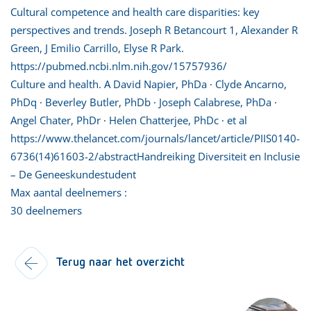
Cultural competence and health care disparities: key
perspectives and trends. Joseph R Betancourt 1, Alexander R
Green, J Emilio Carrillo, Elyse R Park.
https://pubmed.ncbi.nlm.nih.gov/15757936/
Culture and health. A David Napier, PhDa ∙ Clyde Ancarno,
PhDq ∙ Beverley Butler, PhDb ∙ Joseph Calabrese, PhDa ∙
Angel Chater, PhDr ∙ Helen Chatterjee, PhDc ∙ et al
https://www.thelancet.com/journals/lancet/article/PIIS0140-
6736(14)61603-2/abstractHandreiking Diversiteit en Inclusie
– De Geneeskundestudent
Max aantal deelnemers :
30 deelnemers
Terug naar het overzicht