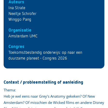
Auteurs
Ina Strate
Neeltje Schrofer
Winggo Pang
Organisatie
Amsterdam UMC
Congres
Toekomstbestendig onderwijs: op naar een
duurzame planeet - Congres 2026
Context / probleemstelling of aanleiding
Thema:
Heb je wel eens naar Grey’s Anatomy gekeken? Of New
Amsterdam? Of misschien de Wicked films en andere Disney