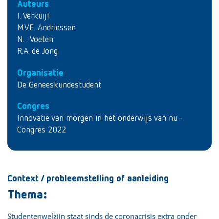
Auteurs
I. Verkuijl
M.V.E. Andriessen
N. . Voeten
R.A. de Jong
Organisatie
De Geneeskundestudent
Congres
Innovatie van morgen in het onderwijs van nu -
Congres 2022
Context / probleemstelling of aanleiding
Thema:
Studentenwelzijn staat sinds de coronacrisis extra onder