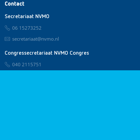
Contact
Secretariaat NVMO
06 15273252
secretariaat@nvmo.nl
Congressecretariaat NVMO Congres
040 2115751
nvmo@congresservice.nl
Lid worden van NVMO
Privacy & Cookies
Algemene Voorwaarden
Klachtenregeling
© 2026 NVMO
Realisatie door
BUROTIJS