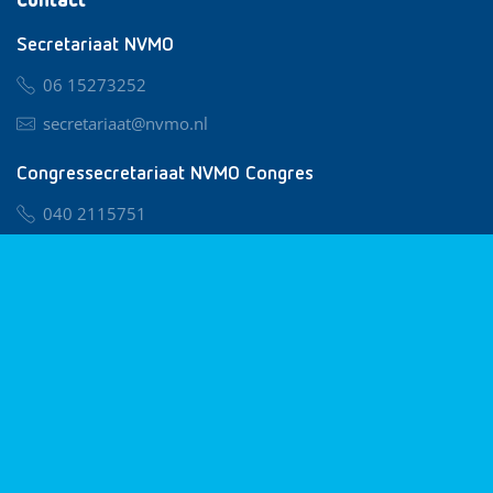
Contact
Secretariaat NVMO
06 15273252
secretariaat@nvmo.nl
Congressecretariaat NVMO Congres
040 2115751
nvmo@congresservice.nl
Lid worden van NVMO
Privacy & Cookies
Algemene Voorwaarden
Klachtenregeling
© 2026 NVMO
Realisatie door
BUROTIJS