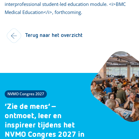
interprofessional student-led education module. <i>BMC
Medical Education</i>, forthcoming.
Terug naar het overzicht
NVMO Congres 2027
‘Zie de mens’ –
ontmoet, leer en
inspireer tijdens het
NVMO Congres 2027 in