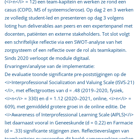
(<i>n</i> = 12) een team-kapitein en werken ze rond een
casus (COPD, MS of systeemsclerose). Op dag 2 en 3 werken
ze volledig student-led en presenteren op dag 3 volgens
loting hun deliverables aan peers en een expertenpanel met
docenten, patiënten en externe stakeholders. Tot slot volgt
een schriftelijke reflectie via een SWOT-analyse van het
zorgsysteem of een reflectie over de rol als teamkapitein.
Sinds 2020 verloopt de module digitaal.
Ervaringen/analyse van de implementatie:
De evaluatie toonde significante pre-poststijgingen op de
<i>Interprofessional Socialization and Valuing Scale (ISVS-21)
</i>, met effectgroottes van d = .48 (2019–2020, fysiek,
<i>n</i> = 330) en d = 1.12 (2020–2021, online, <i>n</i> =
609), met gemiddeld grotere groei in de online editie. De
<i>Awareness of Interprofessional Learning Scale (AIPLS)</i>
liet daarnaast vooral in Geneeskunde (d = 0.22) en Farmacie
(d = .33) significante stijgingen zien. Reflectieverslagen van
teamkapiteins nuanceerden dit beeld: samenwerking verliep