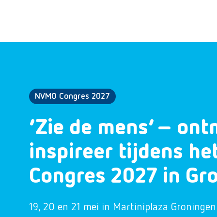
NVMO Congres 2027
‘Zie de mens’ – ont
inspireer tijdens h
Congres 2027 in Gr
19, 20 en 21 mei in Martiniplaza Groningen