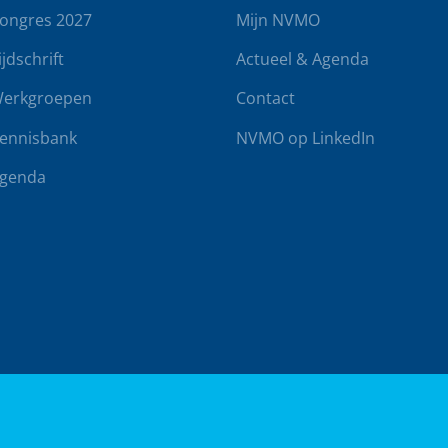
ongres 2027
Mijn NVMO
ijdschrift
Actueel & Agenda
erkgroepen
Contact
ennisbank
NVMO op LinkedIn
genda
rwaarden
Klachtenregeling
Realisatie door
BUROTIJS