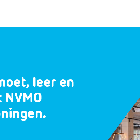
moet, leer en
et NVMO
oningen.