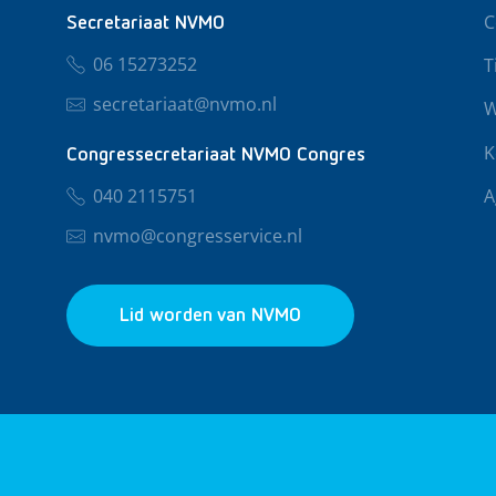
C
Secretariaat NVMO
06 15273252
T
secretariaat@nvmo.nl
W
K
Congressecretariaat NVMO Congres
040 2115751
A
nvmo@congresservice.nl
Lid worden van NVMO
© 2026 NVMO
Privacy & Cookies
Algemene Voo