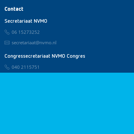
Contact
Secretariaat NVMO
06 15273252
secretariaat@nvmo.nl
Congressecretariaat NVMO Congres
040 2115751
nvmo@congresservice.nl
Lid worden van NVMO
Privacy & Cookies
Algemene Voorwaarden
Klachtenregeling