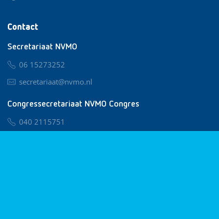
Contact
Secretariaat NVMO
06 15273252
secretariaat@nvmo.nl
Congressecretariaat NVMO Congres
040 2115751
nvmo@congresservice.nl
Lid worden van NVMO
Privacy & Cookies
Algemene Voorwaarden