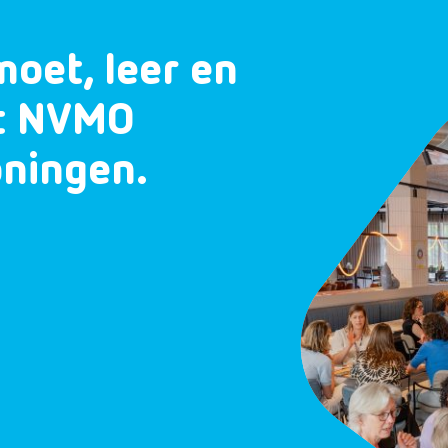
moet, leer en
et NVMO
oningen.