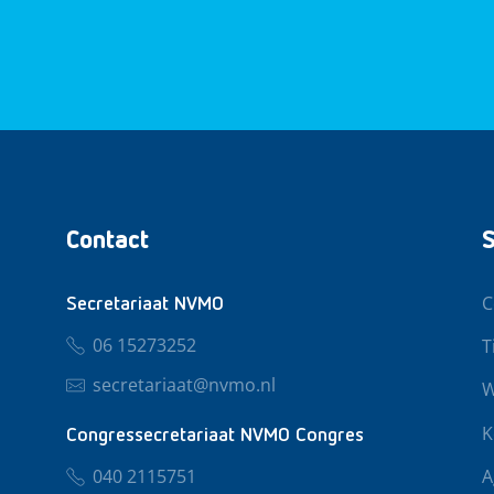
Contact
S
C
Secretariaat NVMO
06 15273252
T
secretariaat@nvmo.nl
W
K
Congressecretariaat NVMO Congres
040 2115751
A