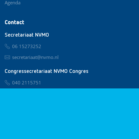
Agenda
Contact
Secretariaat NVMO
06 15273252
secretariaat@nvmo.nl
Congressecretariaat NVMO Congres
040 2115751
nvmo@congresservice.nl
Lid worden van NVMO
Privacy & Cookies
Algemene Voorwaarden