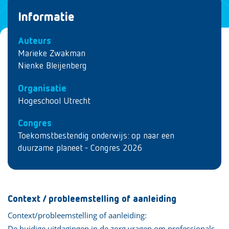
Informatie
Auteurs
Marieke Zwakman
Nienke Bleijenberg
Organisatie
Hogeschool Utrecht
Congres
Toekomstbestendig onderwijs: op naar een
duurzame planeet - Congres 2026
Context / probleemstelling of aanleiding
Context/probleemstelling of aanleiding:
De huidige uitdagingen in de zorg vragen om professionals