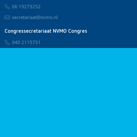
06 15273252
secretariaat@nvmo.nl
Congressecretariaat NVMO Congres
040 2115751
nvmo@congresservice.nl
Lid worden van NVMO
Privacy & Cookies
Algemene Voorwaarden
Klachtenregeling
© 2026 NVMO
Realisatie door
BUROTIJS