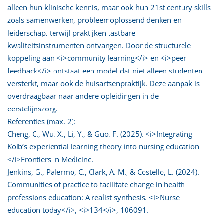
alleen hun klinische kennis, maar ook hun 21st century skills
zoals samenwerken, probleemoplossend denken en
leiderschap, terwijl praktijken tastbare
kwaliteitsinstrumenten ontvangen. Door de structurele
koppeling aan <i>community learning</i> en <i>peer
feedback</i> ontstaat een model dat niet alleen studenten
versterkt, maar ook de huisartsenpraktijk. Deze aanpak is
overdraagbaar naar andere opleidingen in de
eerstelijnszorg.
Referenties (max. 2):
Cheng, C., Wu, X., Li, Y., & Guo, F. (2025). <i>Integrating
Kolb’s experiential learning theory into nursing education.
</i>Frontiers in Medicine.
Jenkins, G., Palermo, C., Clark, A. M., & Costello, L. (2024).
Communities of practice to facilitate change in health
professions education: A realist synthesis. <i>Nurse
education today</i>, <i>134</i>, 106091.