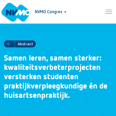
NVMO Congres
Abstract
Samen leren, samen sterker:
kwaliteitsverbeterprojecten
versterken studenten
praktijkverpleegkundige én de
huisartsenpraktijk.