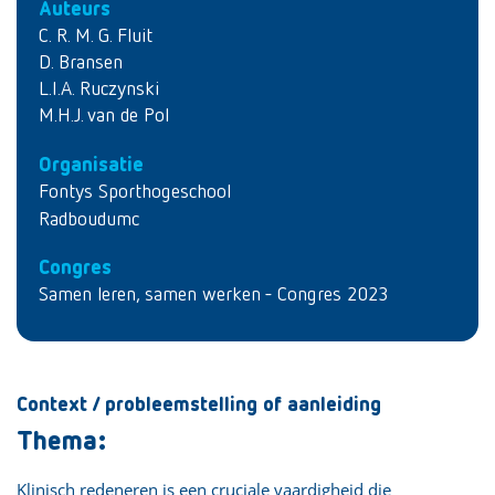
Auteurs
C. R. M. G. Fluit
D. Bransen
L.I.A. Ruczynski
M.H.J. van de Pol
Organisatie
Fontys Sporthogeschool
Radboudumc
Congres
Samen leren, samen werken - Congres 2023
Context / probleemstelling of aanleiding
Thema:
Klinisch redeneren is een cruciale vaardigheid die