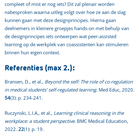
compleet of mist er nog iets? Dit zal plenair worden
nabesproken waarna uitleg volgt over hoe ze aan de slag
kunnen gaan met deze designprincipes. Hierna gaan
deelnemers in kleinere groepjes hands-on met behulp van
de designprincipes iets ontwerpen wat peer-assisted
learning op de werkplek van coassistenten kan stimuleren
binnen hun eigen context.
Referenties (max 2.):
Bransen, D., et al.,
Beyond the self: The role of co-regulation
in medical students’ self-regulated learning.
Med Educ, 2020.
54
(3): p. 234-241.
Ruczynski, L.I.A., et al.,
Learning clinical reasoning in the
workplace: a student perspective.
BMC Medical Education,
2022.
22
(1): p. 19.