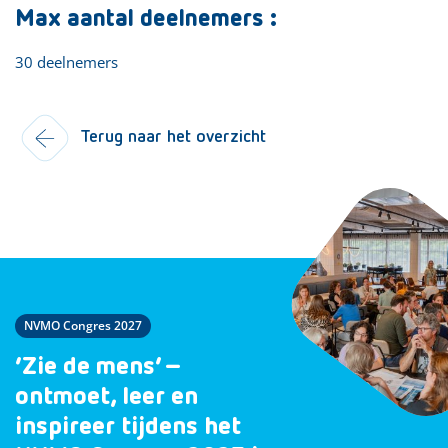
Max aantal deelnemers :
30 deelnemers
Terug naar het overzicht
NVMO Congres 2027
‘Zie de mens’ –
ontmoet, leer en
inspireer tijdens het