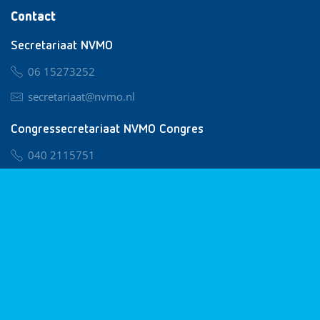
Contact
Secretariaat NVMO
06 15273252
secretariaat@nvmo.nl
Congressecretariaat NVMO Congres
040 2115751
nvmo@congresservice.nl
Lid worden van NVMO
Privacy & Cookies
Algemene Voorwaarden
Klachtenregeling