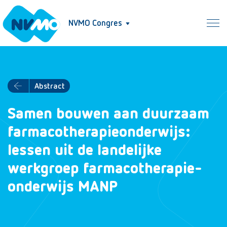
NVMO Congres
Abstract
Samen bouwen aan duurzaam
farmacotherapieonderwijs:
lessen uit de landelijke
werkgroep farmacotherapie-
onderwijs MANP