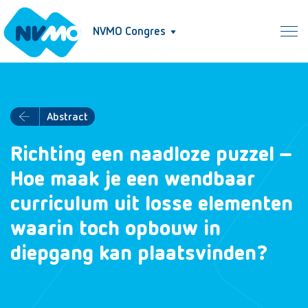
NVMO Congres
Abstract
Richting een naadloze puzzel –
Hoe maak je een wendbaar
curriculum uit losse elementen
waarin toch opbouw in
diepgang kan plaatsvinden?