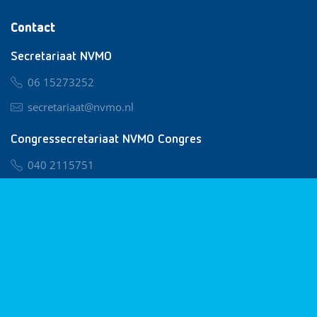
Contact
Secretariaat NVMO
06 15273252
secretariaat@nvmo.nl
Congressecretariaat NVMO Congres
040 2115751
nvmo@congresservice.nl
Lid worden van NVMO
Privacy & Cookies
Algemene Voorwaarden
Klachtenregeling