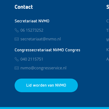
Contact
S
C
Secretariaat NVMO
06 15273252
T
secretariaat@nvmo.nl
W
K
Congressecretariaat NVMO Congres
040 2115751
A
nvmo@congresservice.nl
Lid worden van NVMO