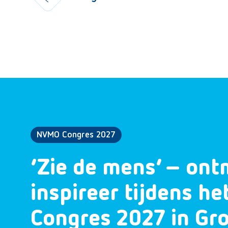
NVMO Congres 2027
‘Zie de mens’ – ont
inspireer tijdens h
Congres 2027 in Gr