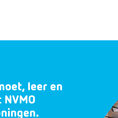
moet, leer en
et NVMO
oningen.