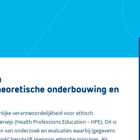
g
theoretische onderbouwing en
ijke verantwoordelijkheid voor ethisch
ijs (Health Professions Education – HPE). Dit is
en van onderzoek en evaluaties waarbij (gegevens
nki’ beschrijft hiervoor ethische principes. Als