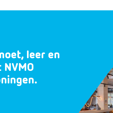
moet, leer en
et NVMO
oningen.