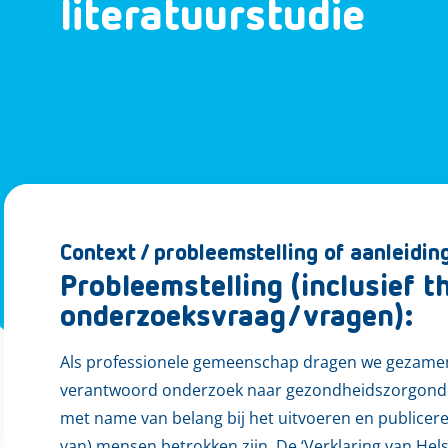
literatuurstudie
Context / probleemstelling of aanleidin
Probleemstelling (inclusief 
onderzoeksvraag/vragen):
Als professionele gemeenschap dragen we gezamenl
verantwoord onderzoek naar gezondheidszorgonderw
met name van belang bij het uitvoeren en publicer
van) mensen betrokken zijn. De ‘Verklaring van Helsi