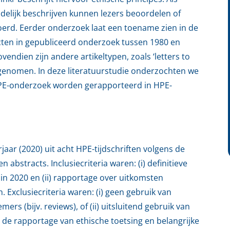
elijk beschrijven kunnen lezers beoordelen of
oerd. Eerder onderzoek laat een toename zien in de
cten in gepubliceerd onderzoek tussen 1980 en
endien zijn andere artikeltypen, zoals ‘letters to
eegenomen. In deze literatuurstudie onderzochten we
HPE-onderzoek worden gerapporteerd in HPE-
aar (2020) uit acht HPE-tijdschriften volgens de
 abstracts. Inclusiecriteria waren: (i) definitieve
 in 2020 en (ii) rapportage over uitkomsten
xclusiecriteria waren: (i) geen gebruik van
rs (bijv. reviews), of (ii) uitsluitend gebruik van
e rapportage van ethische toetsing en belangrijke