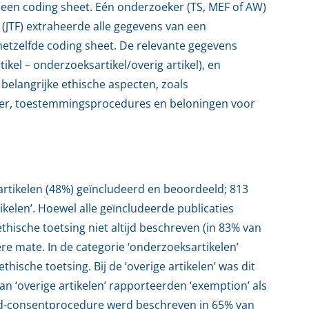
 een coding sheet. Eén onderzoeker (TS, MEF of AW)
JTF) extraheerde alle gegevens van een
 hetzelfde coding sheet. De relevante gegevens
kel – onderzoeksartikel/overig artikel), en
belangrijke ethische aspecten, zoals
er, toestemmingsprocedures en beloningen voor
artikelen (48%) geïncludeerd en beoordeeld; 813
ikelen’. Hoewel alle geïncludeerde publicaties
ische toetsing niet altijd beschreven (in 83% van
re mate. In de categorie ‘onderzoeksartikelen’
hische toetsing. Bij de ‘overige artikelen’ was dit
n ‘overige artikelen’ rapporteerden ‘exemption’ als
med-consentprocedure werd beschreven in 65% van