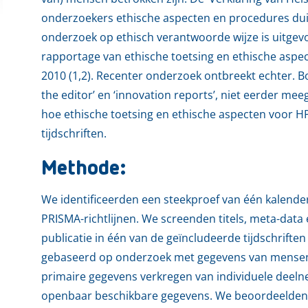
onderzoekers ethische aspecten en procedures duid
onderzoek op ethisch verantwoorde wijze is uitgev
rapportage van ethische toetsing en ethische aspe
2010 (1,2). Recenter onderzoek ontbreekt echter. Bov
the editor’ en ‘innovation reports’, niet eerder m
hoe ethische toetsing en ethische aspecten voor 
tijdschriften.
Methode:
We identificeerden een steekproef van één kalenderj
PRISMA-richtlijnen. We screenden titels, meta-data en
publicatie in één van de geïncludeerde tijdschriften
gebaseerd op onderzoek met gegevens van mensen. E
primaire gegevens verkregen van individuele deelneme
openbaar beschikbare gegevens. We beoordeelden d