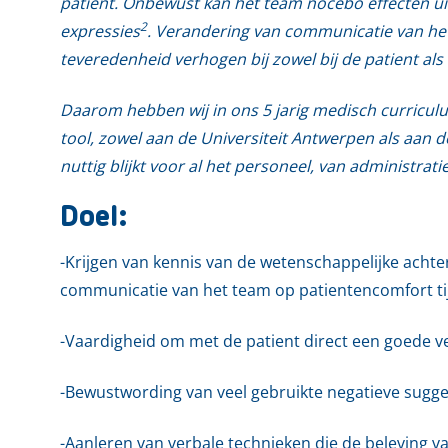
patient. Onbewust kan het team nocebo effecten ui
2
expressies
. Verandering van communicatie van het
teveredenheid verhogen bij zowel bij de patient als 
Daarom hebben wij in ons 5 jarig medisch curricul
tool, zowel aan de Universiteit Antwerpen als aan de
nuttig blijkt voor al het personeel, van administrat
Doel:
-Krijgen van kennis van de wetenschappelijke achte
communicatie van het team op patientencomfort tij
-Vaardigheid om met de patient direct een goede v
-Bewustwording van veel gebruikte negatieve sugge
-Aanleren van verbale technieken die de beleving v