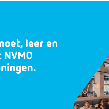
moet, leer en
et NVMO
oningen.