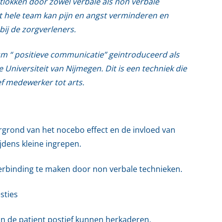
tlokken door zowel verbale als non verbale
 hele team kan pijn en angst verminderen en
bij de zorgverleners.
um “ positieve communicatie” geintroduceerd als
 Universiteit van Nijmegen. Dit is een techniek die
ief medewerker tot arts.
rgrond van het nocebo effect en de invloed van
dens kleine ingrepen.
erbinding te maken door non verbale technieken.
sties
an de patient postief kunnen herkaderen.