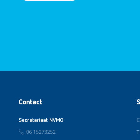
Contact
S
C
Secretariaat NVMO
06 15273252
T