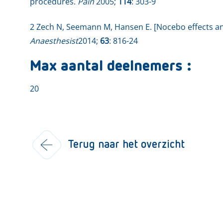
procedures.
Pain
2005;
114
: 303-9
2 Zech N, Seemann M, Hansen E. [Nocebo effects an
Anaesthesist
2014;
63
: 816-24
Max aantal deelnemers :
20
Terug naar het overzicht