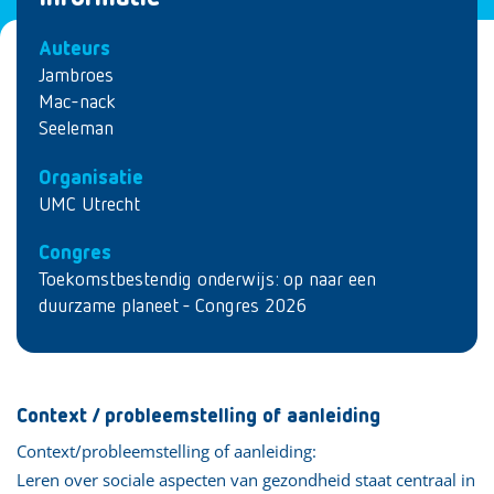
Auteurs
Jambroes
Mac-nack
Seeleman
Organisatie
UMC Utrecht
Congres
Toekomstbestendig onderwijs: op naar een
duurzame planeet - Congres 2026
Context / probleemstelling of aanleiding
Context/probleemstelling of aanleiding:
Leren over sociale aspecten van gezondheid staat centraal in