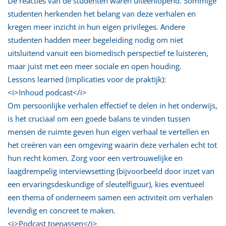
De reacties van de studenten waren uiteenlopend. Sommige
studenten herkenden het belang van deze verhalen en
kregen meer inzicht in hun eigen privileges. Andere
studenten hadden meer begeleiding nodig om niet
uitsluitend vanuit een biomedisch perspectief te luisteren,
maar juist met een meer sociale en open houding.
Lessons learned (implicaties voor de praktijk):
<i>Inhoud podcast</i>
Om persoonlijke verhalen effectief te delen in het onderwijs,
is het cruciaal om een goede balans te vinden tussen
mensen de ruimte geven hun eigen verhaal te vertellen en
het creëren van een omgeving waarin deze verhalen echt tot
hun recht komen. Zorg voor een vertrouwelijke en
laagdrempelig interviewsetting (bijvoorbeeld door inzet van
een ervaringsdeskundige of sleutelfiguur), kies eventueel
een thema of onderneem samen een activiteit om verhalen
levendig en concreet te maken.
<i>Podcast toepassen</i>