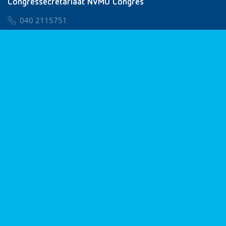
Congressecretariaat NVMO Congres
040 2115751
nvmo@congresservice.nl
Lid worden van NVMO
Privacy & Cookies
Algemene Voorwaarden
Klachtenregeling
© 2026 NVMO
Realisatie door
BUROTIJS