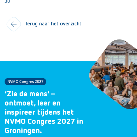
30
Terug naar het overzicht
NVMO Congres 2027
‘Zie de mens’ –
ontmoet, leer en
inspireer tijdens het
NVMO Congres 2027 in
Groningen.