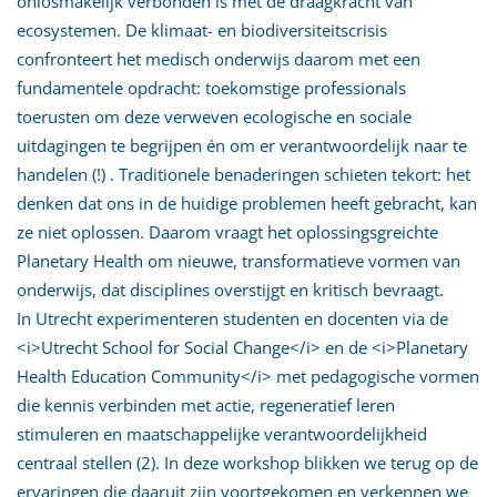
onlosmakelijk verbonden is met de draagkracht van
ecosystemen. De klimaat- en biodiversiteitscrisis
confronteert het medisch onderwijs daarom met een
fundamentele opdracht: toekomstige professionals
toerusten om deze verweven ecologische en sociale
uitdagingen te begrijpen én om er verantwoordelijk naar te
handelen (!) . Traditionele benaderingen schieten tekort: het
denken dat ons in de huidige problemen heeft gebracht, kan
ze niet oplossen. Daarom vraagt het oplossingsgreichte
Planetary Health om nieuwe, transformatieve vormen van
onderwijs, dat disciplines overstijgt en kritisch bevraagt.
In Utrecht experimenteren studenten en docenten via de
<i>Utrecht School for Social Change</i> en de <i>Planetary
Health Education Community</i> met pedagogische vormen
die kennis verbinden met actie, regeneratief leren
stimuleren en maatschappelijke verantwoordelijkheid
centraal stellen (2). In deze workshop blikken we terug op de
ervaringen die daaruit zijn voortgekomen en verkennen we