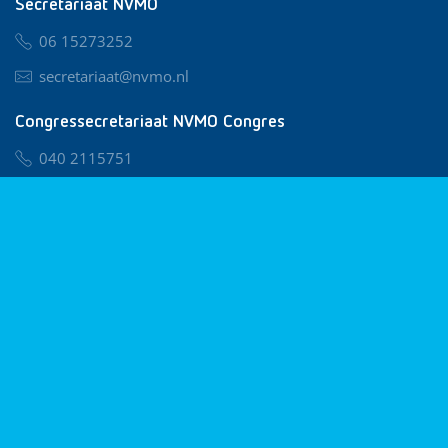
Secretariaat NVMO
06 15273252
secretariaat@nvmo.nl
Congressecretariaat NVMO Congres
040 2115751
nvmo@congresservice.nl
Lid worden van NVMO
Privacy & Cookies
Algemene Voorwaarden
Klachtenregeling
© 2026 NVMO
Realisatie door
BUROTIJS