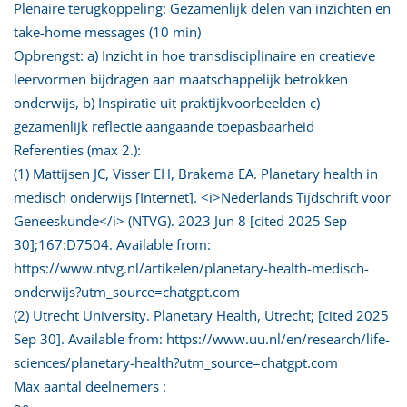
Plenaire terugkoppeling: Gezamenlijk delen van inzichten en
take-home messages (10 min)
Opbrengst: a) Inzicht in hoe transdisciplinaire en creatieve
leervormen bijdragen aan maatschappelijk betrokken
onderwijs, b) Inspiratie uit praktijkvoorbeelden c)
gezamenlijk reflectie aangaande toepasbaarheid
Referenties (max 2.):
(1) Mattijsen JC, Visser EH, Brakema EA. Planetary health in
medisch onderwijs [Internet]. <i>Nederlands Tijdschrift voor
Geneeskunde</i> (NTVG). 2023 Jun 8 [cited 2025 Sep
30];167:D7504. Available from:
https://www.ntvg.nl/artikelen/planetary-health-medisch-
onderwijs?utm_source=chatgpt.com
(2) Utrecht University. Planetary Health, Utrecht; [cited 2025
Sep 30]. Available from: https://www.uu.nl/en/research/life-
sciences/planetary-health?utm_source=chatgpt.com
Max aantal deelnemers :