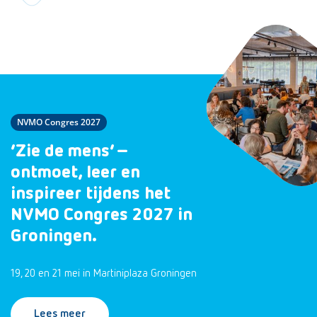
NVMO Congres 2027
‘Zie de mens’ –
ontmoet, leer en
inspireer tijdens het
NVMO Congres 2027 in
Groningen.
19, 20 en 21 mei in Martiniplaza Groningen
Lees meer