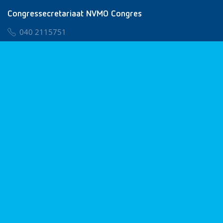
Congressecretariaat NVMO Congres
040 2115751
nvmo@congresservice.nl
Lid worden van NVMO
Privacy & Cookies
Algemene Voorwaarden
Klachtenregeling
© 2026 NVMO
Realisatie door
BUROTIJS