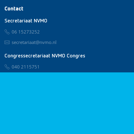
Contact
Secretariaat NVMO
06 15273252
secretariaat@nvmo.nl
Congressecretariaat NVMO Congres
040 2115751
nvmo@congresservice.nl
Lid worden van NVMO
Privacy & Cookies
Algemene Voorwaarden
Klachtenregeling