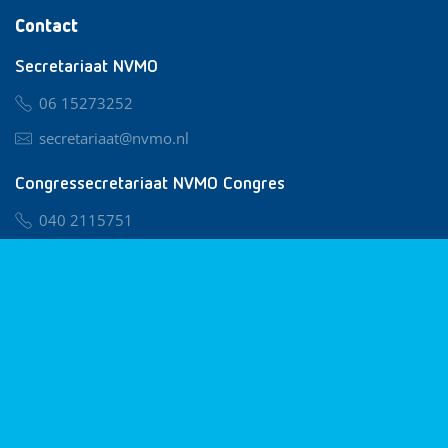
Contact
Secretariaat NVMO
06 15273252
secretariaat@nvmo.nl
Congressecretariaat NVMO Congres
040 2115751
nvmo@congresservice.nl
Lid worden van NVMO
Privacy & Cookies
Algemene Voorwaarden
Klachtenregeling