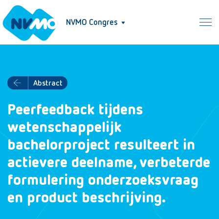
NVMO Congres
Abstract
Peerfeedback tijdens
wetenschappelijk
bachelorproject resulteert in
actievere deelname, verbeterde
formulering onderzoeksvraag
en product beschrijving.