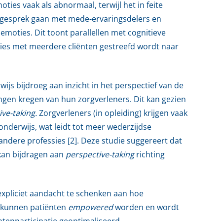
ies vaak als abnormaal, terwijl het in feite
In gesprek gaan met mede-ervaringsdelers en
emoties. Dit toont parallellen met cognitieve
ies met meerdere cliënten gestreefd wordt naar
js bijdroeg aan inzicht in het perspectief van de
ngen kregen van hun zorgverleners. Dit kan gezien
ve-taking.
Zorgverleners (in opleiding) krijgen vaak
onderwijs, wat leidt tot meer wederzijdse
dere professies [2]. Deze studie suggereert dat
kan bijdragen aan
perspective-taking
richting
expliciet aandacht te schenken aan hoe
, kunnen patiënten
empowered
worden en wordt
tenparticipatie geoptimaliseerd.