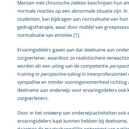
Mensen met chronische ziekten beschrijven hun emot
normale reacties op een abnormale situatie zijn. 
studenten, kan bijdragen aan normalisatie van hun 
gedragstherapie, waar door middel van groepssess
normalisatie van emoties [1].
Ervaringsdelers gaven aan dat deelname aan onderwi
zorgverlener, waardoor ze realistischere verwachti
worden als een uiting van de competentie
perspecti
training in
perspective-taking
in interprofessioneel 
sympathie en minder vooringenomenheid richting an
deelname aan onderwijs voor ervaringsdelers ook 
zorgverleners
.
Door in het ontwerp van onderwijsactiviteiten ook 
ervaringsdelers baat kunnen hebben bij deelname
daarmee de maatschappelijke opbrengst van patiën