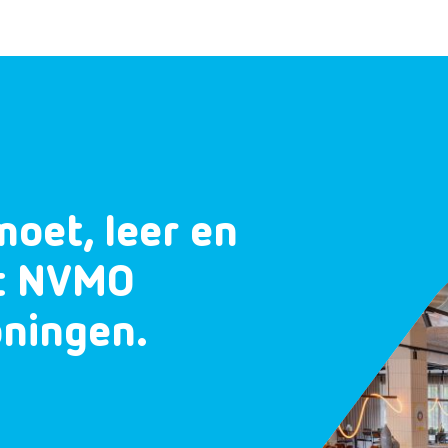
moet, leer en
et NVMO
oningen.