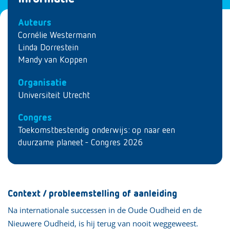
Auteurs
Cornélie Westermann
Linda Dorrestein
Mandy van Koppen
Organisatie
Universiteit Utrecht
Congres
Toekomstbestendig onderwijs: op naar een
duurzame planeet - Congres 2026
Context / probleemstelling of aanleiding
Na internationale successen in de Oude Oudheid en de
Nieuwere Oudheid, is hij terug van nooit weggeweest.