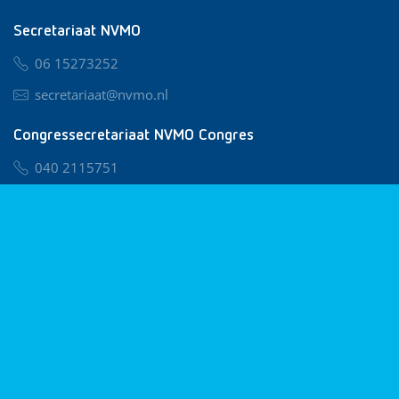
Secretariaat NVMO
06 15273252
secretariaat@nvmo.nl
Congressecretariaat NVMO Congres
040 2115751
nvmo@congresservice.nl
Lid worden van NVMO
Privacy & Cookies
Algemene Voorwaarden
Klachtenregeling
© 2026 NVMO
Realisatie door
BUROTIJS