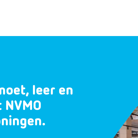
moet, leer en
et NVMO
oningen.