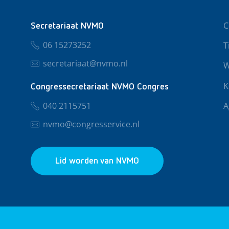
C
Secretariaat NVMO
06 15273252
T
secretariaat@nvmo.nl
W
K
Congressecretariaat NVMO Congres
040 2115751
A
nvmo@congresservice.nl
Lid worden van NVMO