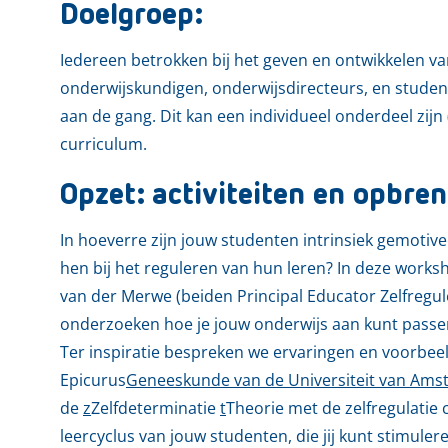
Doelgroep:
Iedereen betrokken bij het geven en ontwikkelen v
onderwijskundigen, onderwijsdirecteurs, en stude
aan de gang. Dit kan een individueel onderdeel zijn 
curriculum.
Opzet: activiteiten en opbren
In hoeverre zijn jouw studenten intrinsiek gemotiv
hen bij het reguleren van hun leren? In deze works
van der Merwe
(beiden Principal Educator Zelfreg
onderzoeken hoe je jouw onderwijs aan kunt passe
Ter inspiratie bespreken we ervaringen en voorbe
Epicurus
Geneeskunde van de Universiteit van Am
de
z
Zelfdeterminatie
t
Theorie met de zelfregulatie c
leercyclus van jouw studenten, die jij kunt stimule