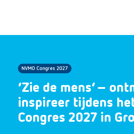
NVMO Congres 2027
‘Zie de mens’ – ont
inspireer tijdens h
Congres 2027 in Gr