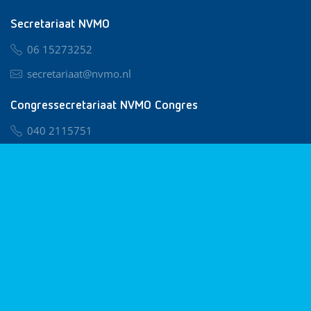
Secretariaat NVMO
06 15273252
secretariaat@nvmo.nl
Congressecretariaat NVMO Congres
040 2115751
nvmo@congresservice.nl
Lid worden van NVMO
Privacy & Cookies
Algemene Voorwaarden
Klachtenregeling
© 2026 NVMO
Realisatie door
BUROTIJS