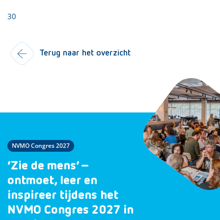
30
Terug naar het overzicht
NVMO Congres 2027
‘Zie de mens’ –
ontmoet, leer en
inspireer tijdens het
NVMO Congres 2027 in