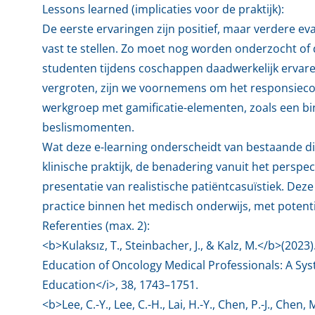
Lessons learned (implicaties voor de praktijk):
De eerste ervaringen zijn positief, maar verdere e
vast te stellen. Zo moet nog worden onderzocht of d
studenten tijdens coschappen daadwerkelijk ervaren 
vergroten, zijn we voornemens om het responsiecol
werkgroep met gamificatie-elementen, zoals een b
beslismomenten.
Wat deze e-learning onderscheidt van bestaande dig
klinische praktijk, de benadering vanuit het perspec
presentatie van realistische patiëntcasuïstiek. Dez
practice binnen het medisch onderwijs, met potenti
Referenties (max. 2):
<b>Kulaksız, T., Steinbacher, J., & Kalz, M.</b>(202
Education of Oncology Medical Professionals: A Syst
Education</i>, 38, 1743–1751.
<b>Lee, C.-Y., Lee, C.-H., Lai, H.-Y., Chen, P.-J., Chen