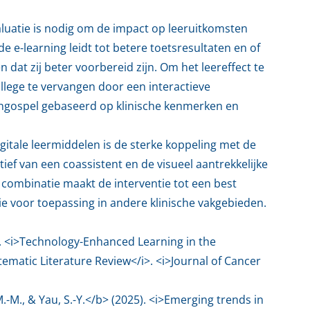
valuatie is nodig om de impact op leeruitkomsten
e e-learning leidt tot betere toetsresultaten en of
dat zij beter voorbereid zijn. Om het leereffect te
lege te vervangen door een interactieve
ingospel gebaseerd op klinische kenmerken en
itale leermiddelen is de sterke koppeling met de
tief van een coassistent en de visueel aantrekkelijke
e combinatie maakt de interventie tot een best
e voor toepassing in andere klinische vakgebieden.
3). <i>Technology-Enhanced Learning in the
ematic Literature Review</i>. <i>Journal of Cancer
, M.-M., & Yau, S.-Y.</b> (2025). <i>Emerging trends in