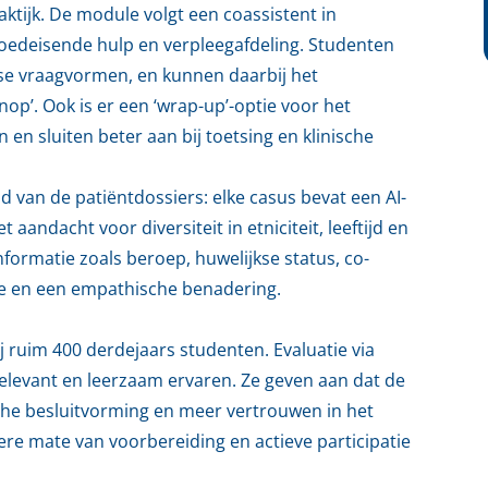
aktijk. De module volgt een coassistent in
 spoedeisende hulp en verpleegafdeling. Studenten
rse vraagvormen, en kunnen daarbij het
op’. Ook is er een ‘wrap-up’-optie voor het
 en sluiten beter aan bij toetsing en klinische
d van de patiëntdossiers: elke casus bevat een AI-
aandacht voor diversiteit in etniciteit, leeftijd en
informatie zoals beroep, huwelijkse status, co-
sme en een empathische benadering.
j ruim 400 derdejaars studenten. Evaluatie via
relevant en leerzaam ervaren. Ze geven aan dat de
che besluitvorming en meer vertrouwen in het
re mate van voorbereiding en actieve participatie