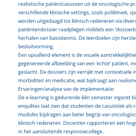
realistische patiëntcasussen uit de oncologische pr
verschillende klinische settings, zoals polikliniek,
worden uitgedaagd tot klinisch redeneren via dive
patiëntendossier raadplegen middels een ‘dossierkn
herhalen van basiskennis. De leerdoelen zijn herzien
besluitvorming.
Een opvallend element is de visuele aantrekkelijkhei
gegenereerde afbeelding van een ‘echte’ patiënt, met 
geslacht. De dossiers zijn verrijkt met contextuele 
morbiditeit en medicatie, wat bijdraagt aan reali
Ervaringen/analyse van de implementatie:
De e-learning is gedurende één semester ingezet bi
enquêtes laat zien dat studenten de casuïstiek als 
modules bijdragen aan beter begrip van oncologis
klinisch redeneren. Docenten rapporteren een hoge
in het aansluitende responsiecollege.