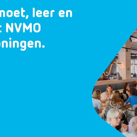
moet, leer en
et NVMO
oningen.