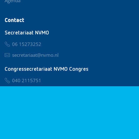
Agenda
Contact
Secretariaat NVMO
06 15273252
secretariaat@nvmo.nl
Congressecretariaat NVMO Congres
040 2115751
nvmo@congresservice.nl
Lid worden van NVMO
Privacy & Cookies
Algemene Voorwaarden