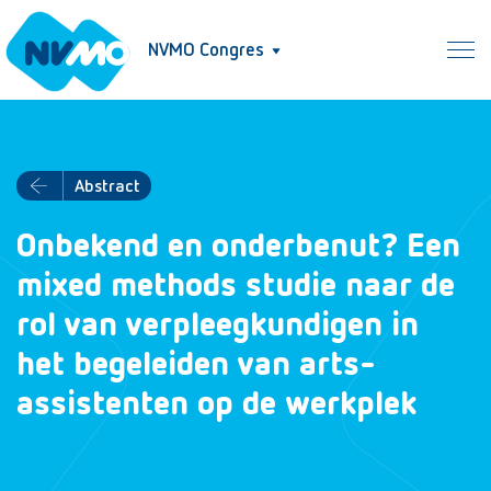
NVMO Congres
Abstract
Onbekend en onderbenut? Een
mixed methods studie naar de
rol van verpleegkundigen in
het begeleiden van arts-
assistenten op de werkplek