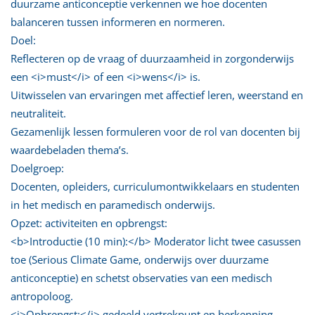
duurzame anticonceptie verkennen we hoe docenten
balanceren tussen informeren en normeren.
Doel:
Reflecteren op de vraag of duurzaamheid in zorgonderwijs
een <i>must</i> of een <i>wens</i> is.
Uitwisselen van ervaringen met affectief leren, weerstand en
neutraliteit.
Gezamenlijk lessen formuleren voor de rol van docenten bij
waardebeladen thema’s.
Doelgroep:
Docenten, opleiders, curriculumontwikkelaars en studenten
in het medisch en paramedisch onderwijs.
Opzet: activiteiten en opbrengst:
<b>Introductie (10 min):</b> Moderator licht twee casussen
toe (Serious Climate Game, onderwijs over duurzame
anticonceptie) en schetst observaties van een medisch
antropoloog.
<i>Opbrengst:</i> gedeeld vertrekpunt en herkenning.