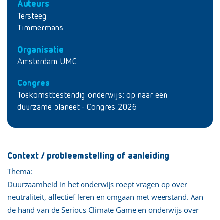
Auteurs
Tersteeg
Timmermans
Organisatie
Amsterdam UMC
Congres
Toekomstbestendig onderwijs: op naar een
duurzame planeet - Congres 2026
Context / probleemstelling of aanleiding
Thema:
Duurzaamheid in het onderwijs roept vragen op over
neutraliteit, affectief leren en omgaan met weerstand. Aan
de hand van de Serious Climate Game en onderwijs over