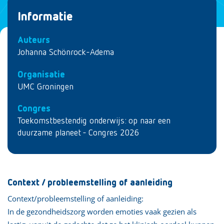
Informatie
Auteurs
Johanna Schönrock-Adema
Organisatie
UMC Groningen
Congres
Toekomstbestendig onderwijs: op naar een
duurzame planeet - Congres 2026
Context / probleemstelling of aanleiding
Context/probleemstelling of aanleiding:
In de gezondheidszorg worden emoties vaak gezien als