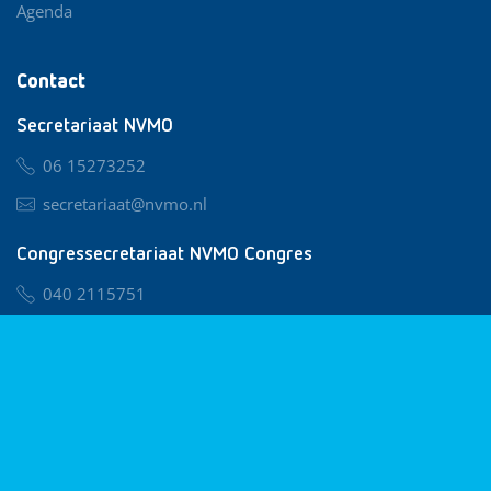
Agenda
Contact
Secretariaat NVMO
06 15273252
secretariaat@nvmo.nl
Congressecretariaat NVMO Congres
040 2115751
nvmo@congresservice.nl
Lid worden van NVMO
Privacy & Cookies
Algemene Voorwaarden