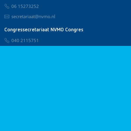
06 15273252
secretariaat@nvmo.nl
Congressecretariaat NVMO Congres
040 2115751
nvmo@congresservice.nl
Lid worden van NVMO
Privacy & Cookies
Algemene Voorwaarden
Klachtenregeling
© 2026 NVMO
Realisatie door
BUROTIJS