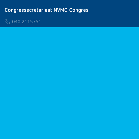
Congressecretariaat NVMO Congres
040 2115751
nvmo@congresservice.nl
Lid worden van NVMO
Privacy & Cookies
Algemene Voorwaarden
Klachtenregeling
© 2026 NVMO
Realisatie door
BUROTIJS