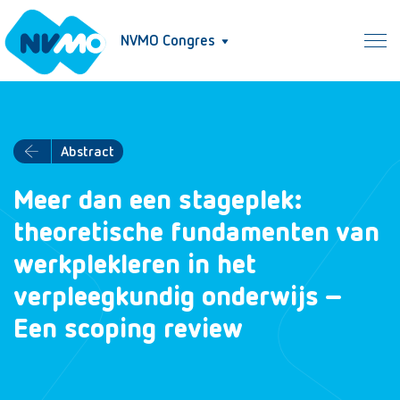
NVMO Congres
Abstract
Meer dan een stageplek:
theoretische fundamenten van
werkplekleren in het
verpleegkundig onderwijs –
Een scoping review