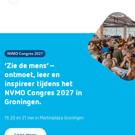
NVMO Congres 2027
‘Zie de mens’ –
ontmoet, leer en
inspireer tijdens het
NVMO Congres 2027 in
Groningen.
19, 20 en 21 mei in Martiniplaza Groningen