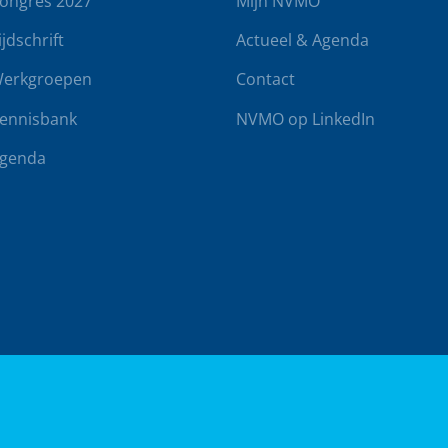
ongres 2027
Mijn NVMO
ijdschrift
Actueel & Agenda
erkgroepen
Contact
ennisbank
NVMO op LinkedIn
genda
rwaarden
Klachtenregeling
Realisatie door
BUROTIJS