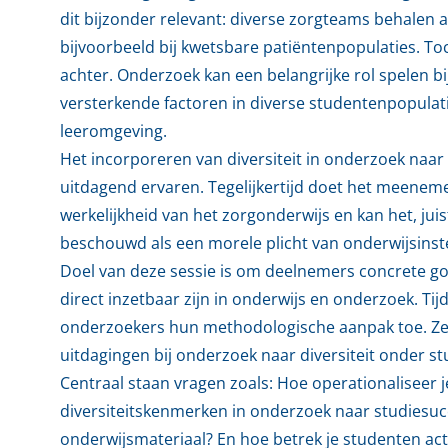
dit bijzonder relevant: diverse zorgteams behale
bijvoorbeeld bij kwetsbare patiëntenpopulaties. Toch
achter. Onderzoek kan een belangrijke rol spelen b
versterkende factoren in diverse studentenpopulatie
leeromgeving.
Het incorporeren van diversiteit in onderzoek naar
uitdagend ervaren. Tegelijkertijd doet het meenem
werkelijkheid van het zorgonderwijs en kan het, ju
beschouwd als een morele plicht van onderwijsinste
Doel van deze sessie is om deelnemers concrete go
direct inzetbaar zijn in onderwijs en onderzoek. Ti
onderzoekers hun methodologische aanpak toe. Ze 
uitdagingen bij onderzoek naar diversiteit onder st
Centraal staan vragen zoals: Hoe operationaliseer je
diversiteitskenmerken in onderzoek naar studiesucc
onderwijsmateriaal? En hoe betrek je studenten acti