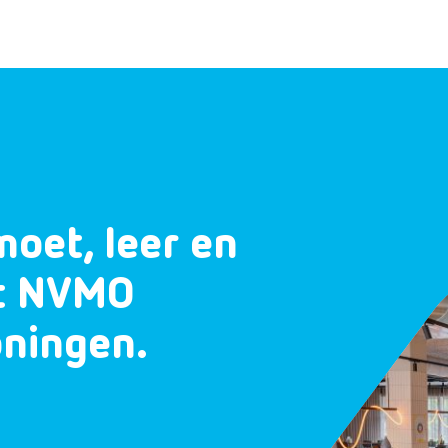
moet, leer en
et NVMO
oningen.