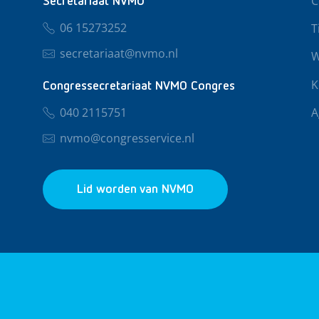
C
Secretariaat NVMO
06 15273252
T
secretariaat@nvmo.nl
W
K
Congressecretariaat NVMO Congres
040 2115751
A
nvmo@congresservice.nl
Lid worden van NVMO
© 2026 NVMO
Privacy & Cookies
Algemene Voo