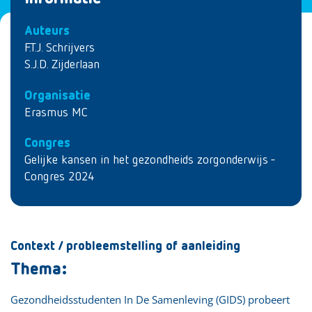
Auteurs
F.T.J. Schrijvers
S.J.D. Zijderlaan
Organisatie
Erasmus MC
Congres
Gelijke kansen in het gezondheids zorgonderwijs -
Congres 2024
Context / probleemstelling of aanleiding
Thema:
Gezondheidsstudenten In De Samenleving (GIDS) probeert