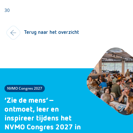
30
Terug naar het overzicht
NVMO Congres 2027
‘Zie de mens’ –
ontmoet, leer en
inspireer tijdens het
NVMO Congres 2027 in