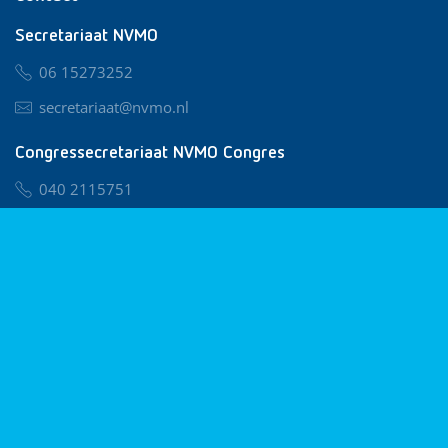
Secretariaat NVMO
06 15273252
secretariaat@nvmo.nl
Congressecretariaat NVMO Congres
040 2115751
nvmo@congresservice.nl
Lid worden van NVMO
Privacy & Cookies
Algemene Voorwaarden
Klachtenregeling
© 2026 NVMO
Realisatie door
BUROTIJS