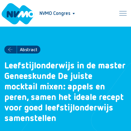
NVMO Congres
Abstract
Leefstijlonderwijs in de master
Geneeskunde De juiste
mocktail mixen: appels en
peren, samen het ideale recept
voor goed leefstijlonderwijs
samenstellen