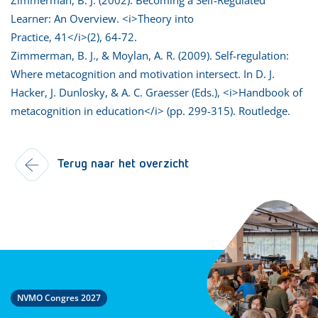
Learner: An Overview. <i>Theory into
Practice, 41</i>(2), 64-72.
Zimmerman, B. J., & Moylan, A. R. (2009). Self-regulation:
Where metacognition and motivation intersect. In D. J.
Hacker, J. Dunlosky, & A. C. Graesser (Eds.), <i>Handbook of
metacognition in education</i> (pp. 299-315). Routledge.
Terug naar het overzicht
NVMO Congres 2027