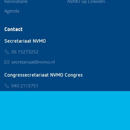
Kennisbank
NVMO op LinkedIn
Agenda
Contact
Secretariaat NVMO
06 15273252
secretariaat@nvmo.nl
Congressecretariaat NVMO Congres
040 2115751
nvmo@congresservice.nl
Lid worden van NVMO