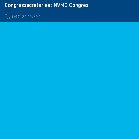
Congressecretariaat NVMO Congres
040 2115751
nvmo@congresservice.nl
Lid worden van NVMO
Privacy & Cookies
Algemene Voorwaarden
Klachtenregeling
© 2026 NVMO
Realisatie door
BUROTIJS