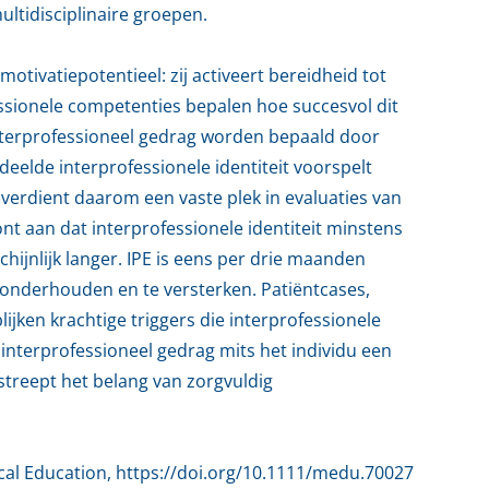
ultidisciplinaire groepen.
n motivatiepotentieel: zij activeert bereidheid tot
essionele competenties bepalen hoe succesvol dit
nterprofessioneel gedrag worden bepaald door
edeelde interprofessionele identiteit voorspelt
erdient daarom een vaste plek in evaluaties van
 aan dat interprofessionele identiteit minstens
hijnlijk langer. IPE is eens per drie maanden
 onderhouden en te versterken. Patiëntcases,
ijken krachtige triggers die interprofessionele
t interprofessioneel gedrag mits het individu een
rstreept het belang van zorgvuldig
edical Education, https://doi.org/10.1111/medu.70027