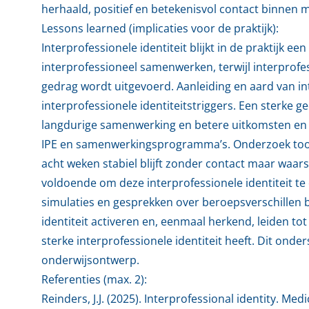
herhaald, positief en betekenisvol contact binnen m
Lessons learned (implicaties voor de praktijk):
Interprofessionele identiteit blijkt in de praktijk ee
interprofessioneel samenwerken, terwijl interprof
gedrag wordt uitgevoerd. Aanleiding en aard van i
interprofessionele identiteitstriggers. Een sterke g
langdurige samenwerking en betere uitkomsten en v
IPE en samenwerkingsprogramma’s. Onderzoek toont
acht weken stabiel blijft zonder contact maar waarsc
voldoende om deze interprofessionele identiteit te
simulaties en gesprekken over beroepsverschillen bl
identiteit activeren en, eenmaal herkend, leiden to
sterke interprofessionele identiteit heeft. Dit onde
onderwijsontwerp.
Referenties (max. 2):
Reinders, J.J. (2025). Interprofessional identity. M