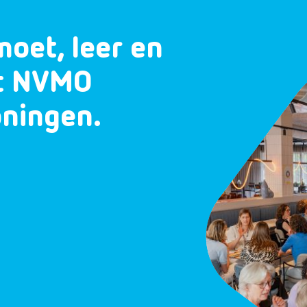
moet, leer en
et NVMO
oningen.