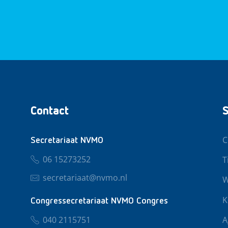
Contact
S
C
Secretariaat NVMO
06 15273252
T
secretariaat@nvmo.nl
W
K
Congressecretariaat NVMO Congres
040 2115751
A