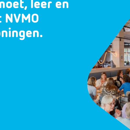
moet, leer en
et NVMO
oningen.