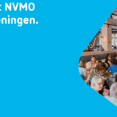
et NVMO
oningen.