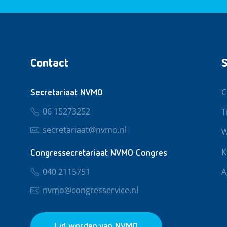
Contact
S
C
Secretariaat NVMO
06 15273252
T
secretariaat@nvmo.nl
W
K
Congressecretariaat NVMO Congres
040 2115751
A
nvmo@congresservice.nl
Lid worden van NVMO