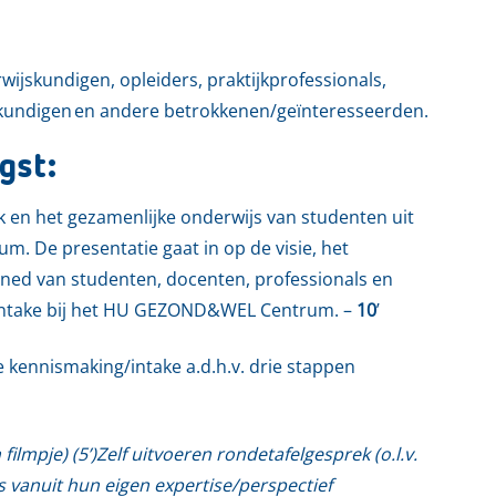
ijskundigen, opleiders, praktijkprofessionals,
kundigen en andere betrokkenen/geïnteresseerden.
gst:
k en het gezamenlijke onderwijs van studenten uit
 De presentatie gaat in op de visie, het
ned van studenten, docenten, professionals en
/intake bij het HU GEZOND&WEL Centrum. –
10
’
e kennismaking/intake a.d.h.v. drie stappen
ilmpje) (5’)
Zelf uitvoeren rondetafelgesprek (o.l.v.
 vanuit hun eigen expertise/perspectief