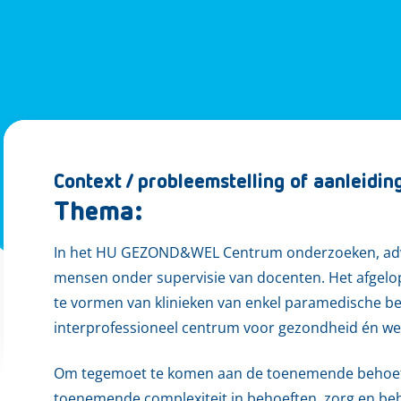
Context / probleemstelling of aanleidin
Thema:
In het HU GEZOND&WEL Centrum onderzoeken, advi
mensen onder supervisie van docenten. Het afgelo
te vormen van klinieken van enkel paramedische be
interprofessioneel centrum voor gezondheid én wel
Om tegemoet te komen aan de toenemende behoefte
toenemende complexiteit in behoeften, zorg en be