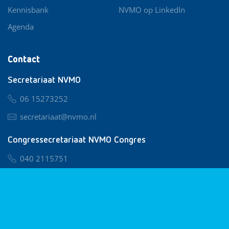
Kennisbank
NVMO op LinkedIn
Agenda
Contact
Secretariaat NVMO
06 15273252
secretariaat@nvmo.nl
Congressecretariaat NVMO Congres
040 2115751
nvmo@congresservice.nl
Lid worden van NVMO