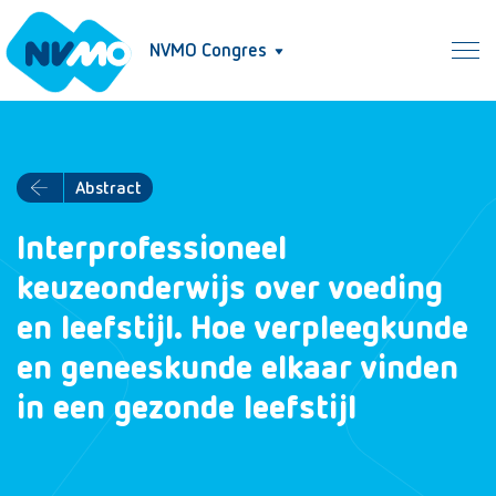
NVMO Congres
Abstract
Interprofessioneel
keuzeonderwijs over voeding
en leefstijl. Hoe verpleegkunde
en geneeskunde elkaar vinden
in een gezonde leefstijl