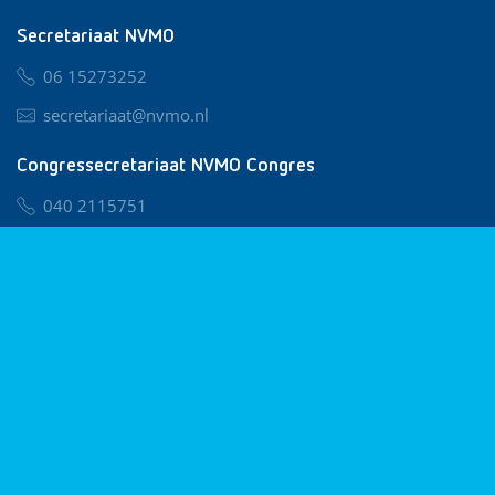
Secretariaat NVMO
06 15273252
secretariaat@nvmo.nl
Congressecretariaat NVMO Congres
040 2115751
nvmo@congresservice.nl
Lid worden van NVMO
Privacy & Cookies
Algemene Voorwaarden
Klachtenregeling
© 2026 NVMO
Realisatie door
BUROTIJS