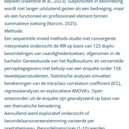
bepalen (Valentine et al., 2023). Subjectiviteit in beoordeling
wordt niet langer uitsluitend gezien als een bedreiging, maar
als een functioneel en professioneel element binnen
summatieve toetsing (Norcini, 2025).
Methode:
Een sequentiële mixed methods-studie met convergente
interpretatie onderzocht de IRR op basis van 125 duplo-
beoordelingen van vaardighedentoetsen, afgenomen in de
bachelor Geneeskunde van het Radboudumc én verzamelde
perceptiegegevens met behulp van een enquête onder 158
tweedejaarsstudenten. Statistische analyses omvatten
berekeningen van de intraclass correlation coefficient (ICC),
regressieanalyses en exploratieve ANOVA’s. Open
antwoorden uit de enquête zijn geanalyseerd op basis van
een thematische benadering.
Aanvullend werd exploratief onderzocht of
beoordelaarsovereenstemming varieerde per
prestatieniveau. Beoordelingsscores (1-10) werden