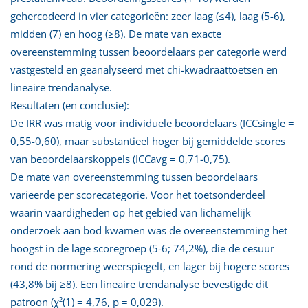
gehercodeerd in vier categorieën: zeer laag (≤4), laag (5-6),
midden (7) en hoog (≥8). De mate van exacte
overeenstemming tussen beoordelaars per categorie werd
vastgesteld en geanalyseerd met chi-kwadraattoetsen en
lineaire trendanalyse.
Resultaten (en conclusie):
De IRR was matig voor individuele beoordelaars (ICCsingle =
0,55-0,60), maar substantieel hoger bij gemiddelde scores
van beoordelaarskoppels (ICCavg = 0,71-0,75).
De mate van overeenstemming tussen beoordelaars
varieerde per scorecategorie. Voor het toetsonderdeel
waarin vaardigheden op het gebied van lichamelijk
onderzoek aan bod kwamen was de overeenstemming het
hoogst in de lage scoregroep (5-6; 74,2%), die de cesuur
rond de normering weerspiegelt, en lager bij hogere scores
(43,8% bij ≥8). Een lineaire trendanalyse bevestigde dit
patroon (χ²(1) = 4,76, p = 0,029).