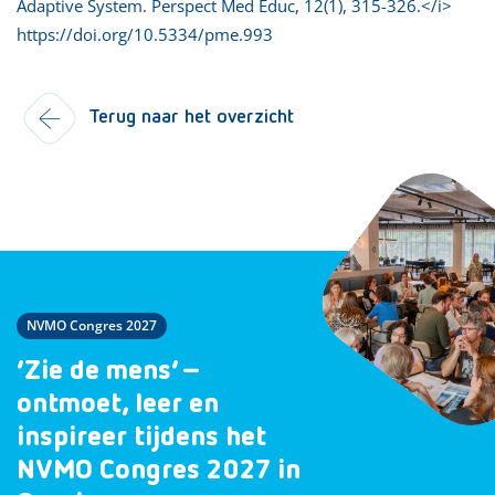
Adaptive System. Perspect Med Educ, 12(1), 315-326.</i>
https://doi.org/10.5334/pme.993
Terug naar het overzicht
NVMO Congres 2027
‘Zie de mens’ –
ontmoet, leer en
inspireer tijdens het
NVMO Congres 2027 in