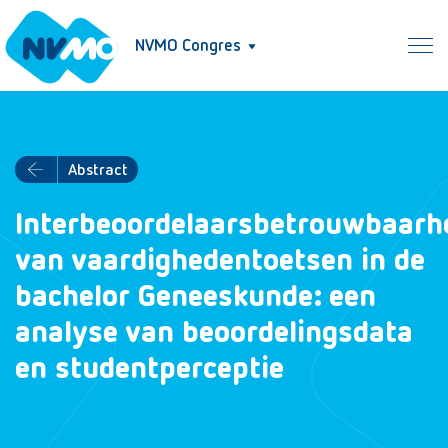
NVMO Congres
Abstract
Interbeoordelaarsbetrouwbaarh
van vaardighedentoetsen in de
bachelor Geneeskunde: een
analyse van beoordelingsdata
en studentperceptie