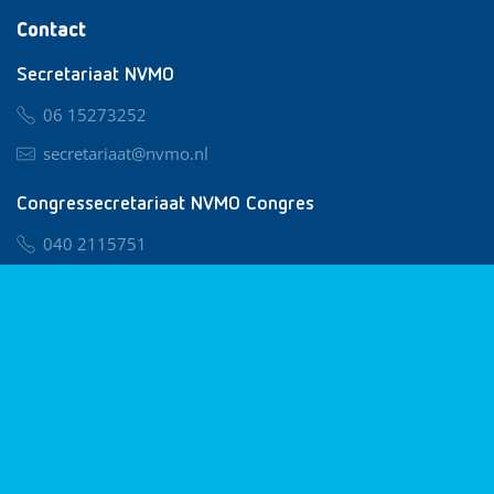
Contact
Secretariaat NVMO
06 15273252
secretariaat@nvmo.nl
Congressecretariaat NVMO Congres
040 2115751
nvmo@congresservice.nl
Lid worden van NVMO
Privacy & Cookies
Algemene Voorwaarden
Klachtenregeling