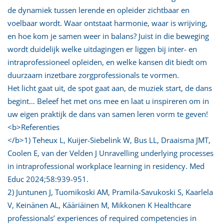
de dynamiek tussen lerende en opleider zichtbaar en
voelbaar wordt. Waar ontstaat harmonie, waar is wrijving,
en hoe kom je samen weer in balans? Juist in die beweging
wordt duidelijk welke uitdagingen er liggen bij inter- en
intraprofessioneel opleiden, en welke kansen dit biedt om
duurzaam inzetbare zorgprofessionals te vormen.
Het licht gaat uit, de spot gaat aan, de muziek start, de dans
begint… Beleef het met ons mee en laat u inspireren om in
uw eigen praktijk de dans van samen leren vorm te geven!
<b>Referenties
</b>1) Teheux L, Kuijer-Siebelink W, Bus LL, Draaisma JMT,
Coolen E, van der Velden J Unravelling underlying processes
in intraprofessional workplace learning in residency. Med
Educ 2024;58:939-951.
2) Juntunen J, Tuomikoski AM, Pramila-Savukoski S, Kaarlela
V, Keinänen AL, Kääriäinen M, Mikkonen K Healthcare
professionals’ experiences of required competencies in