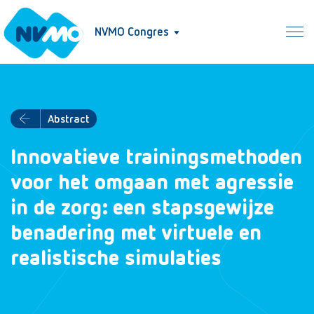
NVMO Congres
Abstract
Innovatieve trainingsmethoden
voor het omgaan met agressie
in de zorg: een stapsgewijze
benadering met virtuele en
realistische simulaties