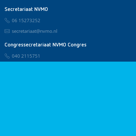
Secretariaat NVMO
06 15273252
secretariaat@nvmo.nl
Congressecretariaat NVMO Congres
040 2115751
nvmo@congresservice.nl
Lid worden van NVMO
Privacy & Cookies
Algemene Voorwaarden
Klachtenregeling
© 2026 NVMO
Realisatie door
BUROTIJS