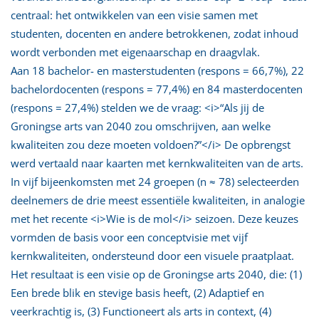
centraal: het ontwikkelen van een visie samen met
studenten, docenten en andere betrokkenen, zodat inhoud
wordt verbonden met eigenaarschap en draagvlak.
Aan 18 bachelor- en masterstudenten (respons = 66,7%), 22
bachelordocenten (respons = 77,4%) en 84 masterdocenten
(respons = 27,4%) stelden we de vraag: <i>“Als jij de
Groningse arts van 2040 zou omschrijven, aan welke
kwaliteiten zou deze moeten voldoen?”</i> De opbrengst
werd vertaald naar kaarten met kernkwaliteiten van de arts.
In vijf bijeenkomsten met 24 groepen (n ≈ 78) selecteerden
deelnemers de drie meest essentiële kwaliteiten, in analogie
met het recente <i>Wie is de mol</i> seizoen. Deze keuzes
vormden de basis voor een conceptvisie met vijf
kernkwaliteiten, ondersteund door een visuele praatplaat.
Het resultaat is een visie op de Groningse arts 2040, die: (1)
Een brede blik en stevige basis heeft, (2) Adaptief en
veerkrachtig is, (3) Functioneert als arts in context, (4)