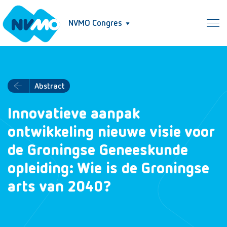
NVMO Congres
Abstract
Innovatieve aanpak
ontwikkeling nieuwe visie voor
de Groningse Geneeskunde
opleiding: Wie is de Groningse
arts van 2040?