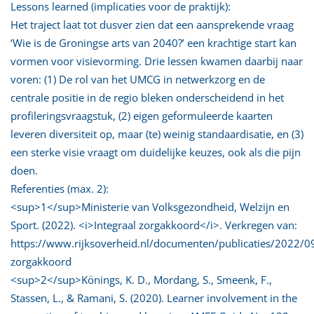
Lessons learned (implicaties voor de praktijk):
Het traject laat tot dusver zien dat een aansprekende vraag
‘Wie is de Groningse arts van 2040?’ een krachtige start kan
vormen voor visievorming. Drie lessen kwamen daarbij naar
voren: (1) De rol van het UMCG in netwerkzorg en de
centrale positie in de regio bleken onderscheidend in het
profileringsvraagstuk, (2) eigen geformuleerde kaarten
leveren diversiteit op, maar (te) weinig standaardisatie, en (3)
een sterke visie vraagt om duidelijke keuzes, ook als die pijn
doen.
Referenties (max. 2):
<sup>1</sup>Ministerie van Volksgezondheid, Welzijn en
Sport. (2022). <i>Integraal zorgakkoord</i>. Verkregen van:
https://www.rijksoverheid.nl/documenten/publicaties/2022/09
zorgakkoord
<sup>2</sup>Könings, K. D., Mordang, S., Smeenk, F.,
Stassen, L., & Ramani, S. (2020). Learner involvement in the