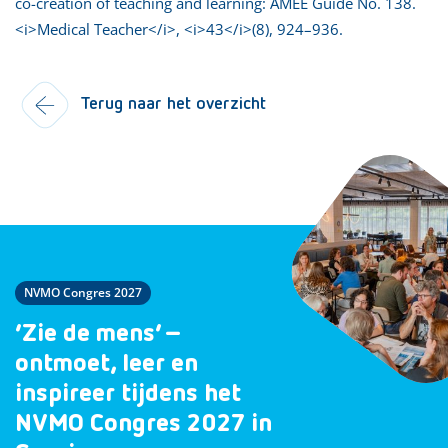
co-creation of teaching and learning: AMEE Guide No. 138.
<i>Medical Teacher</i>, <i>43</i>(8), 924–936.
Terug naar het overzicht
NVMO Congres 2027
‘Zie de mens’ –
ontmoet, leer en
inspireer tijdens het
NVMO Congres 2027 in