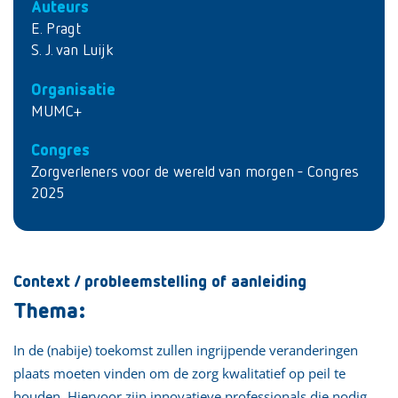
Auteurs
E. Pragt
S. J. van Luijk
Organisatie
MUMC+
Congres
Zorgverleners voor de wereld van morgen - Congres
2025
Context / probleemstelling of aanleiding
Thema:
In de (nabije) toekomst zullen ingrijpende veranderingen
plaats moeten vinden om de zorg kwalitatief op peil te
houden. Hiervoor zijn innovatieve professionals die nodig