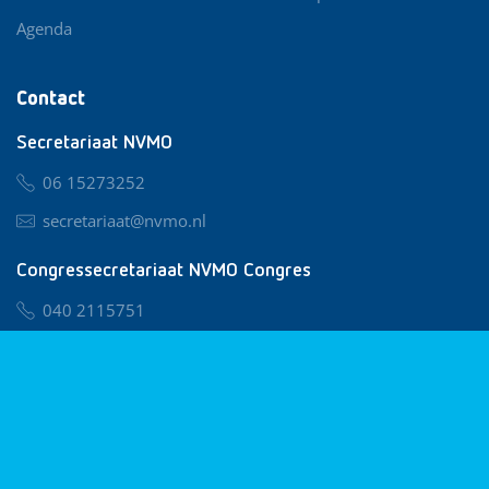
Agenda
Contact
Secretariaat NVMO
06 15273252
secretariaat@nvmo.nl
Congressecretariaat NVMO Congres
040 2115751
nvmo@congresservice.nl
Lid worden van NVMO