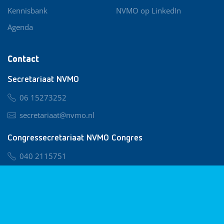
Kennisbank
NVMO op LinkedIn
Agenda
Contact
Secretariaat NVMO
06 15273252
secretariaat@nvmo.nl
Congressecretariaat NVMO Congres
040 2115751
nvmo@congresservice.nl
Lid worden van NVMO