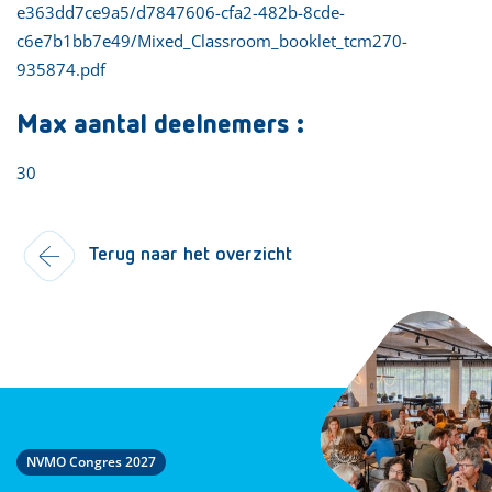
e363dd7ce9a5/d7847606-cfa2-482b-8cde-
c6e7b1bb7e49/Mixed_Classroom_booklet_tcm270-
935874.pdf
Max aantal deelnemers :
30
Terug naar het overzicht
NVMO Congres 2027