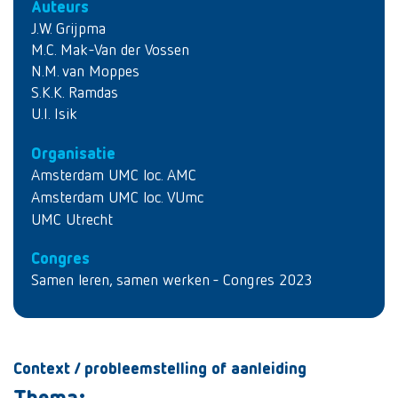
Auteurs
J.W. Grijpma
M.C. Mak-Van der Vossen
N.M. van Moppes
S.K.K. Ramdas
U.I. Isik
Organisatie
Amsterdam UMC loc. AMC
Amsterdam UMC loc. VUmc
UMC Utrecht
Congres
Samen leren, samen werken - Congres 2023
Context / probleemstelling of aanleiding