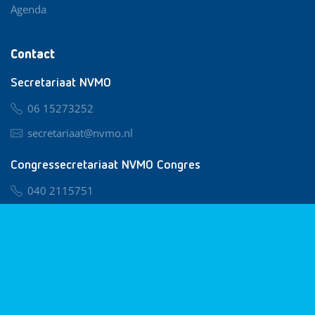
Agenda
Contact
Secretariaat NVMO
06 15273252
secretariaat@nvmo.nl
Congressecretariaat NVMO Congres
040 2115751
nvmo@congresservice.nl
Lid worden van NVMO