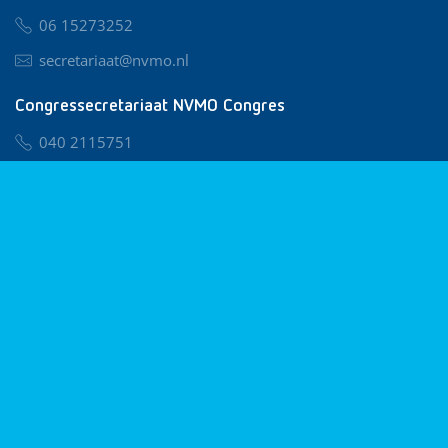
06 15273252
secretariaat@nvmo.nl
Congressecretariaat NVMO Congres
040 2115751
nvmo@congresservice.nl
Lid worden van NVMO
Privacy & Cookies
Algemene Voorwaarden
Klachtenregeling
© 2026 NVMO
Realisatie door
BUROTIJS